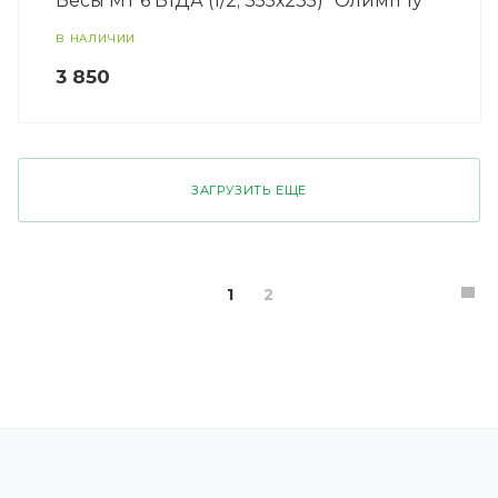
Весы МТ 6 В1ДА (1/2; 355х235) "Олимп 1у"
В НАЛИЧИИ
3 850
ЗАГРУЗИТЬ ЕЩЕ
1
2