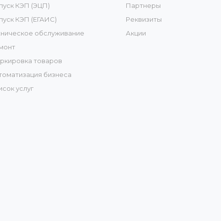
пуск КЭП (ЭЦП)
Партнеры
пуск КЭП (ЕГАИС)
Реквизиты
хническое обслуживание
Акции
монт
ркировка товаров
томатизация бизнеса
исок услуг