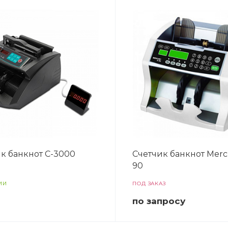
к банкнот C-3000
Счетчик банкнот Merc
90
ИИ
ПОД ЗАКАЗ
по зап
р
осу