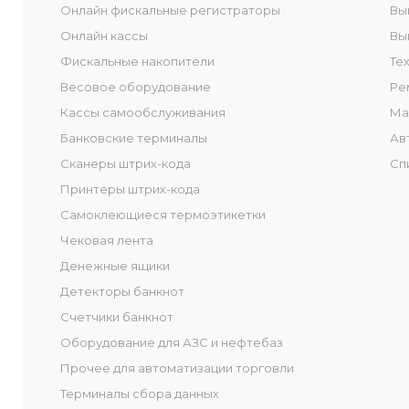
Онлайн фискальные регистраторы
Вы
Онлайн кассы
Вы
Фискальные накопители
Те
Весовое оборудование
Ре
Кассы самообслуживания
Ма
Банковские терминалы
Ав
Сканеры штрих-кода
Сп
Принтеры штрих-кода
Самоклеющиеся термоэтикетки
Чековая лента
Денежные ящики
Детекторы банкнот
Счетчики банкнот
Оборудование для АЗС и нефтебаз
Прочее для автоматизации торговли
Терминалы сбора данных