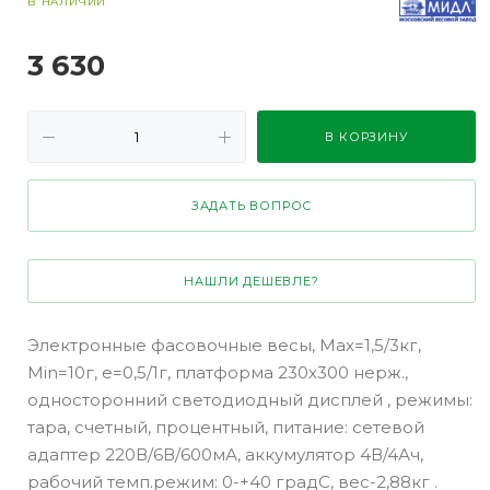
В НАЛИЧИИ
3 630
В КОРЗИНУ
ЗАДАТЬ ВОПРОС
НАШЛИ ДЕШЕВЛЕ?
Электронные фасовочные весы, Max=1,5/3кг,
Min=10г, e=0,5/1г, платформа 230х300 нерж.,
односторонний светодиодный дисплей , режимы:
тара, счетный, процентный, питание: сетевой
адаптер 220В/6В/600мА, аккумулятор 4В/4Ач,
рабочий темп.режим: 0-+40 градС, вес-2,88кг .