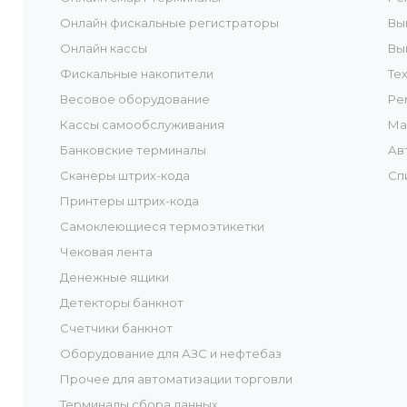
Онлайн фискальные регистраторы
Вы
Онлайн кассы
Вы
Фискальные накопители
Те
Весовое оборудование
Ре
Кассы самообслуживания
Ма
Банковские терминалы
Ав
Сканеры штрих-кода
Сп
Принтеры штрих-кода
Самоклеющиеся термоэтикетки
Чековая лента
Денежные ящики
Детекторы банкнот
Счетчики банкнот
Оборудование для АЗС и нефтебаз
Прочее для автоматизации торговли
Терминалы сбора данных