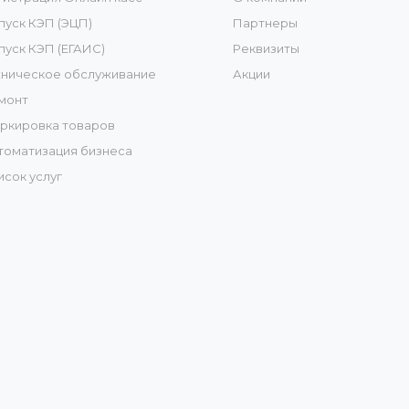
пуск КЭП (ЭЦП)
Партнеры
пуск КЭП (ЕГАИС)
Реквизиты
хническое обслуживание
Акции
монт
ркировка товаров
томатизация бизнеса
исок услуг