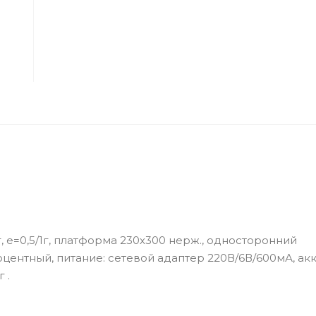
, e=0,5/1г, платформа 230х300 нерж., односторонний
оцентный, питание: сетевой адаптер 220В/6В/600мА, ак
 .