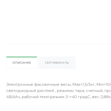
ОПИСАНИЕ
СЕРТИФИКАТЫ
Электронные фасовочные весы, Max=1,5/3кг, Min=10г
светодиодный дисплей , режимы: тара, счетный, пр
4В/4Ач, рабочий темп.режим: 0-+40 градС, вес-2,88кг