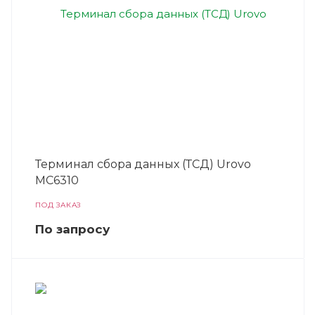
Терминал сбора данных (ТСД) Urovo
MC6310
ПОД ЗАКАЗ
По зап
р
осу