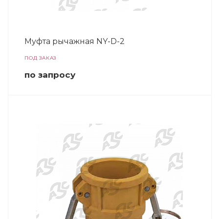
Муфта рычажная NY-D-2
ПОД ЗАКАЗ
по зап
р
осу