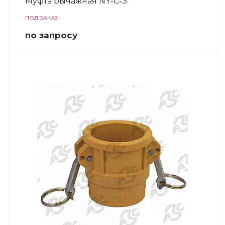
Муфта рычажная NY-C-3
ПОД ЗАКАЗ
по зап
р
осу