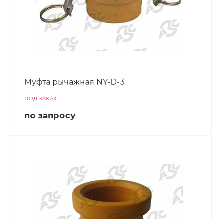
Муфта рычажная NY-D-3
ПОД ЗАКАЗ
по зап
р
осу