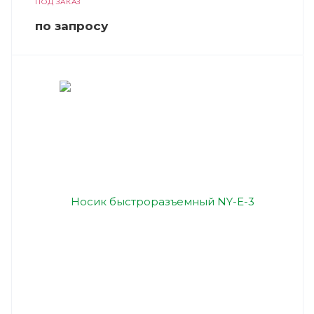
ПОД ЗАКАЗ
по зап
р
осу