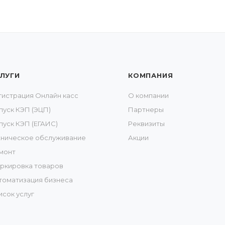
ЛУГИ
КОМПАНИЯ
гистрация Онлайн касс
О компании
пуск КЭП (ЭЦП)
Партнеры
пуск КЭП (ЕГАИС)
Реквизиты
хническое обслуживание
Акции
монт
ркировка товаров
томатизация бизнеса
исок услуг