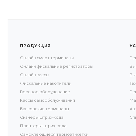
ПРОДУКЦИЯ
УС
Онлайн смарт терминалы
Ре
Онлайн фискальные регистраторы
Вы
Онлайн кассы
Вы
Фискальные накопители
Те
Весовое оборудование
Ре
Кассы самообслуживания
Ма
Банковские терминалы
Ав
Сканеры штрих-кода
Сп
Принтеры штрих-кода
Самоклеющиеся термоэтикетки