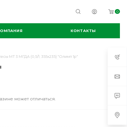
0
КОМПАНИЯ
КОНТАКТЫ
есы МТ 3 МГДА (0,5/1; 355х235) "Олимп 1р"
"
азине может отличаться.