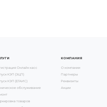
ЛУГИ
КОМПАНИЯ
гистрация Онлайн касс
О компании
пуск КЭП (ЭЦП)
Партнеры
пуск КЭП (ЕГАИС)
Реквизиты
хническое обслуживание
Акции
монт
ркировка товаров