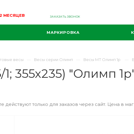
12 МЕСЯЦЕВ
ЗАКАЗАТЬ ЗВОНОК
МАРКИРОВКА
говые весы
Весы серии Олимп
Весы МТ Олимп 1р
В
1; 355х235) "Олимп 1р
е действуют только для заказов через сайт. Цена в маг