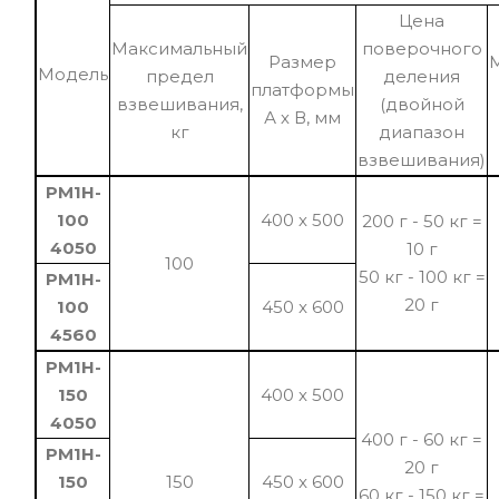
Цена
Максимальный
поверочного
Размер
Модель
предел
деления
платформы
взвешивания,
(двойной
А х В, мм
кг
диапазон
взвешивания)
PM1H-
100
400 х 500
200 г - 50 кг =
4050
10 г
100
50 кг - 100 кг =
PM1H-
20 г
100
450 x 600
4560
PM1H-
150
400 х 500
4050
400 г - 60 кг =
PM1H-
20 г
150
150
450 x 600
60 кг - 150 кг =