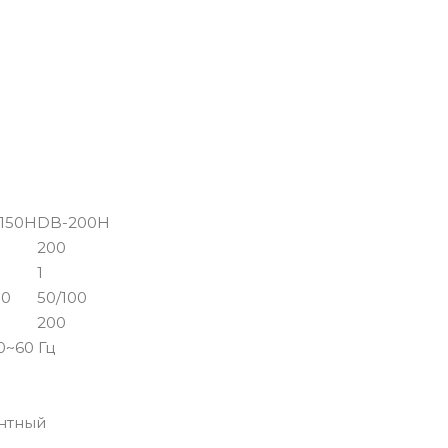
150H
DB-200H
200
1
50
50/100
200
0~60 Гц
нтный