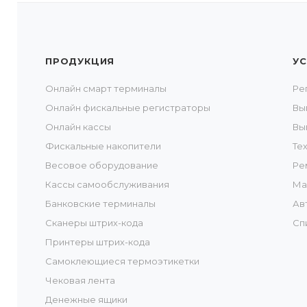
ПРОДУКЦИЯ
УС
Онлайн смарт терминалы
Ре
Онлайн фискальные регистраторы
Вы
Онлайн кассы
Вы
Фискальные накопители
Те
Весовое оборудование
Ре
Кассы самообслуживания
Ма
Банковские терминалы
Ав
Сканеры штрих-кода
Сп
Принтеры штрих-кода
Самоклеющиеся термоэтикетки
Чековая лента
Денежные ящики