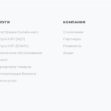
ЛУГИ
КОМПАНИЯ
гистрация Онлайн касс
О компании
пуск КЭП (ЭЦП)
Партнеры
пуск КЭП (ЕГАИС)
Реквизиты
хническое обслуживание
Акции
монт
ркировка товаров
томатизация бизнеса
исок услуг