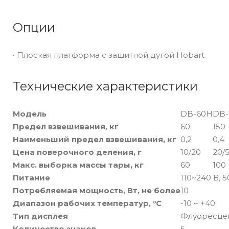
Опции
• Плоская платформа с защитной дугой Hobart
Технические характеристики
Модель
DB-60H
DB-
Предел взвешивания, кг
60
150
Наименьший предел взвешивания, кг
0,2
0,4
Цена поверочного деления, г
10/20
20/
Макс. выборка массы тары, кг
60
100
Питание
110~240 В, 5
Потребляемая мощность, Вт, не более
10
Диапазон рабочих температур, °C
-10 ~ +40
Тип дисплея
Флуоресце
Количество знаков
5