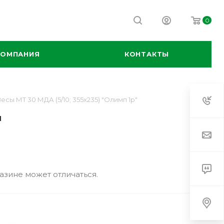
0
КОМПАНИЯ
КОНТАКТЫ
есы МТ 30 МДА (5/10; 355х235) "Олимп 1р"
"
азине может отличаться.