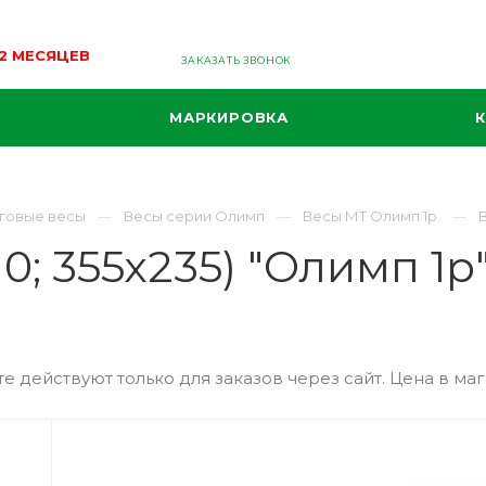
12 МЕСЯЦЕВ
ЗАКАЗАТЬ ЗВОНОК
МАРКИРОВКА
говые весы
Весы серии Олимп
Весы МТ Олимп 1р
В
0; 355х235) "Олимп 1р
е действуют только для заказов через сайт. Цена в маг