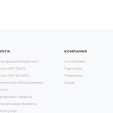
ЛУГИ
КОМПАНИЯ
гистрация Онлайн касс
О компании
пуск КЭП (ЭЦП)
Партнеры
пуск КЭП (ЕГАИС)
Реквизиты
хническое обслуживание
Акции
монт
ркировка товаров
томатизация бизнеса
исок услуг