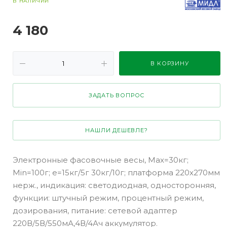
В НАЛИЧИИ
4 180
В КОРЗИНУ
ЗАДАТЬ ВОПРОС
НАШЛИ ДЕШЕВЛЕ?
Электронные фасовочные весы, Max=30кг;
Min=100г; e=15кг/5г 30кг/10г; платформа 220х270мм
нерж., индикация: светодиодная, односторонняя,
функции: штучный режим, процентный режим,
дозирования, питание: сетевой адаптер
220В/5В/550мА,4В/4Ач аккумулятор.