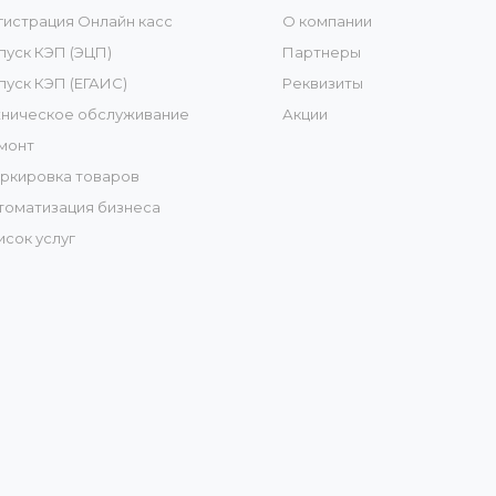
гистрация Онлайн касс
О компании
пуск КЭП (ЭЦП)
Партнеры
пуск КЭП (ЕГАИС)
Реквизиты
хническое обслуживание
Акции
монт
ркировка товаров
томатизация бизнеса
исок услуг