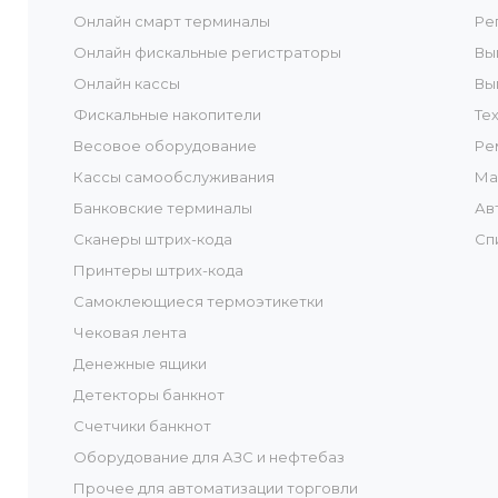
Онлайн смарт терминалы
Ре
Онлайн фискальные регистраторы
Вы
Онлайн кассы
Вы
Фискальные накопители
Те
Весовое оборудование
Ре
Кассы самообслуживания
Ма
Банковские терминалы
Ав
Сканеры штрих-кода
Сп
Принтеры штрих-кода
Самоклеющиеся термоэтикетки
Чековая лента
Денежные ящики
Детекторы банкнот
Счетчики банкнот
Оборудование для АЗС и нефтебаз
Прочее для автоматизации торговли