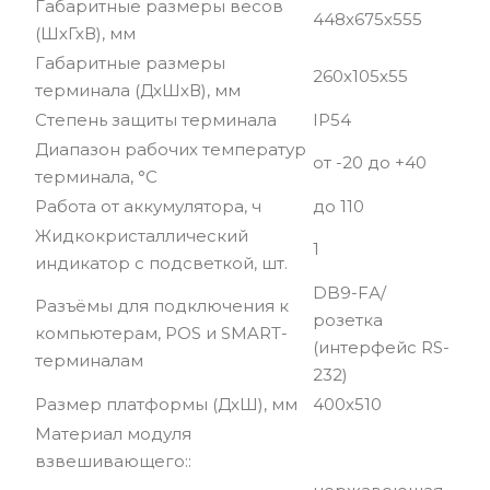
Габаритные размеры весов
448х675х555
(ШхГхВ), мм
Габаритные размеры
260х105х55
терминала (ДхШхВ), мм
Степень защиты терминала
IP54
Диапазон рабочих температур
от -20 до +40
терминала, °С
Работа от аккумулятора, ч
до 110
Жидкокристаллический
1
индикатор с подсветкой, шт.
DB9-FА/
Разъёмы для подключения к
розетка
компьютерам, POS и SMART-
(интерфейс RS-
терминалам
232)
Размер платформы (ДхШ), мм
400х510
Материал модуля
взвешивающего::