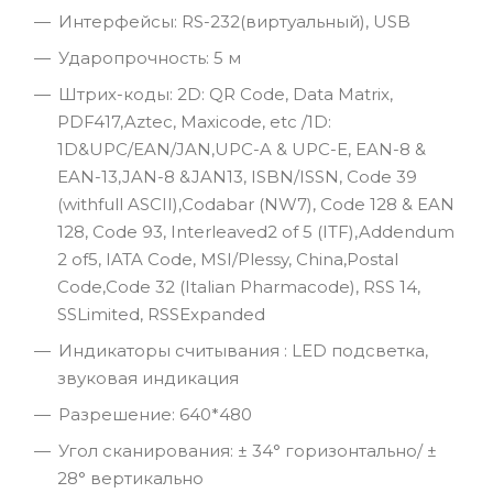
Интерфейсы: RS-232(виртуальный), USB
Ударопрочность: 5 м
Штрих-коды: 2D: QR Code, Data Matrix,
PDF417,Aztec, Maxicode, etc /1D:
1D&UPC/EAN/JAN,UPC-A & UPC-E, EAN-8 &
EAN-13,JAN-8 &JAN13, ISBN/ISSN, Code 39
(withfull ASCII),Codabar (NW7), Code 128 & EAN
128, Code 93, Interleaved2 of 5 (ITF),Addendum
2 of5, IATA Code, MSI/Plessy, China,Postal
Code,Code 32 (Italian Pharmacode), RSS 14,
SSLimited, RSSExpanded
Индикаторы считывания : LED подсветка,
звуковая индикация
Разрешение: 640*480
Угол сканирования: ± 34° горизонтально/ ±
28° вертикально