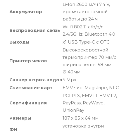
Li-Ion 2600 мАч 7,4 V,
Аккумулятор
время автономной
работы до 24 ч
Wi-fi 802.11 a/b/g/n
Беспроводная связь
2.4/5GHz, Bluetooth 4.0
Выходы
x1 USB Type-C с OTG
Высокоскоростной
термопринтер 70 мм/с,
Принтер чеков
ширина ленты 58 мм,
∅ 40мм
Сканер
штрих-кодов
5 Mpx
Считывание карт
EMV чип, Magstripe, NFC
PCI PTS, EMV LI, EMV L2,
Cертификация
PayPass, PayWave,
UnionPay
Размеры
187 x 85 x 64 мм
установка внутри
ФН