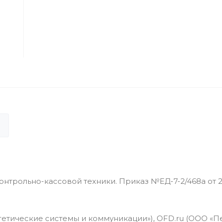
контрольно-кассовой техники. Приказ №ЕД-7-2/468а от 26
гетические системы и коммуникации»), OFD.ru (ООО «П