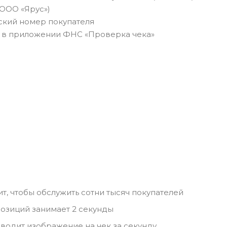
(ООО «Ярус»)
ский номер покупателя
у в приложении ФНС «Проверка чека»
ит, чтобы обслужить сотни тысяч покупателей
 позиций занимает 2 секунды
водит изображение на чек за секунду