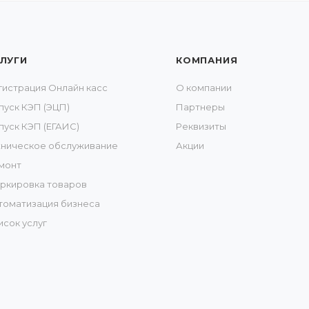
ЛУГИ
КОМПАНИЯ
гистрация Онлайн касс
О компании
пуск КЭП (ЭЦП)
Партнеры
пуск КЭП (ЕГАИС)
Реквизиты
хническое обслуживание
Акции
монт
ркировка товаров
томатизация бизнеса
исок услуг