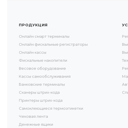
ПРОДУКЦИЯ
УС
Онлайн смарт терминалы
Ре
Онлайн фискальные регистраторы
Вы
Онлайн кассы
Вы
Фискальные накопители
Те
Весовое оборудование
Ре
Кассы самообслуживания
Ма
Банковские терминалы
Ав
Сканеры штрих-кода
Сп
Принтеры штрих-кода
Самоклеющиеся термоэтикетки
Чековая лента
Денежные ящики