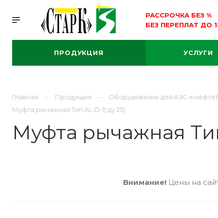
РАССРОЧКА БЕЗ
%
БЕЗ ПЕРЕПЛАТ ДО 
ПРОДУКЦИЯ
УСЛУГИ
Главная
Продукция
Оборудование для АЗС и нефте
Муфта рычажная Тип AL-D-1( ду 25)
Муфта рычажная Тип 
Внимание!
Цены на сайт