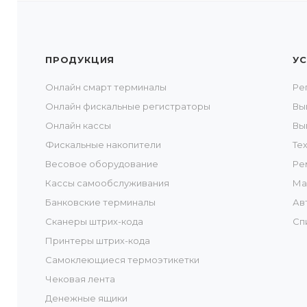
ПРОДУКЦИЯ
УС
Онлайн смарт терминалы
Ре
Онлайн фискальные регистраторы
Вы
Онлайн кассы
Вы
Фискальные накопители
Те
Весовое оборудование
Ре
Кассы самообслуживания
Ма
Банковские терминалы
Ав
Сканеры штрих-кода
Сп
Принтеры штрих-кода
Самоклеющиеся термоэтикетки
Чековая лента
Денежные ящики