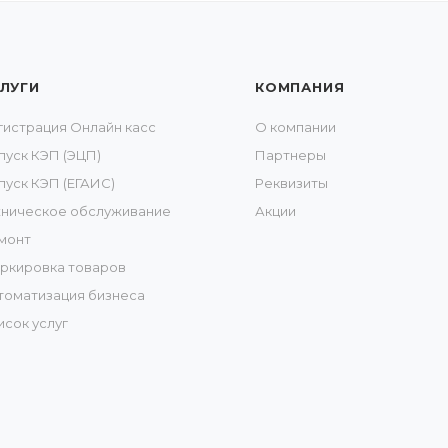
ЛУГИ
КОМПАНИЯ
гистрация Онлайн касс
О компании
пуск КЭП (ЭЦП)
Партнеры
пуск КЭП (ЕГАИС)
Реквизиты
хническое обслуживание
Акции
монт
ркировка товаров
томатизация бизнеса
исок услуг