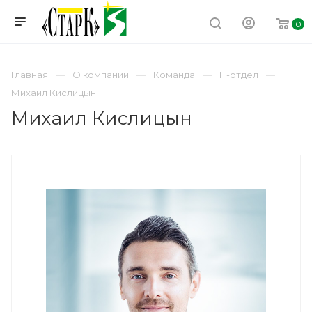
0
Главная
О компании
Команда
IT-отдел
Михаил Кислицын
Михаил Кислицын